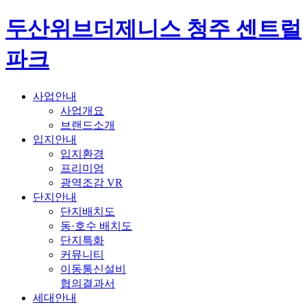
두산위브더제니스 청주 센트럴
파크
사업안내
사업개요
브랜드소개
입지안내
입지환경
프리미엄
광역조감 VR
단지안내
단지배치도
동·호수 배치도
단지특화
커뮤니티
이동통신설비
협의결과서
세대안내