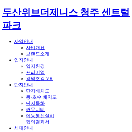
두산위브더제니스 청주 센트럴
파크
사업안내
사업개요
브랜드소개
입지안내
입지환경
프리미엄
광역조감 VR
단지안내
단지배치도
동·호수 배치도
단지특화
커뮤니티
이동통신설비
협의결과서
세대안내